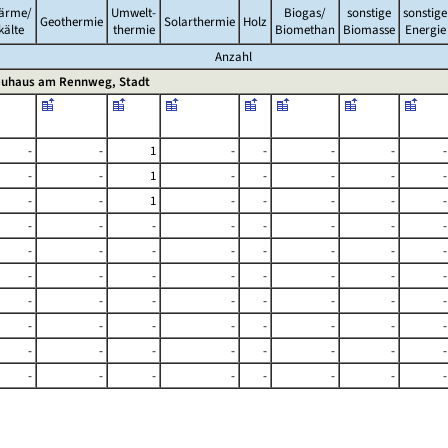
ärme/
Umwelt-
Biogas/
sonstige
sonstige
Geothermie
Solarthermie
Holz
kälte
thermie
Biomethan
Biomasse
Energie
Anzahl
uhaus am Rennweg, Stadt
-
-
1
-
-
-
-
-
-
-
1
-
-
-
-
-
-
-
1
-
-
-
-
-
-
-
-
-
-
-
-
-
-
-
-
-
-
-
-
-
-
-
-
-
-
-
-
-
-
-
-
-
-
-
-
-
-
-
-
-
-
-
-
-
-
-
-
-
-
-
-
-
-
-
-
-
-
-
-
-