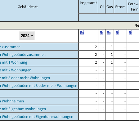
Insgesamt
Fernw
Gebäudeart
Öl
Gas
Strom
Fern
Ne
e zusammen
2
-
1
-
n Wohngebäude zusammen
2
-
1
-
 mit 1 Wohnung
2
-
1
-
 mit 2 Wohnungen
-
-
-
-
 mit 3 oder mehr Wohnungen
-
-
-
-
n Wohngebäuden mit 3 oder mehr Wohnungen
-
-
-
-
-
-
-
-
n Wohnheimen
-
-
-
-
 mit Eigentumswohnungen
-
-
-
-
n Wohngebäuden mit Eigentumswohnungen
-
-
-
-