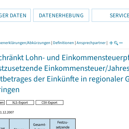
GER DATEN
DATENERHEBUNG
SERVIC
henerklärungen/Abkürzungen
|
Definitionen
|
Ansprechpartner
|
hränkt Lohn- und Einkommensteuerpfl
stzusetzende Einkommensteuer/Jahres
betrages der Einkünfte in regionaler 
ringen
1.12.2007
Festzu-
Gesamt-
setzende
rag