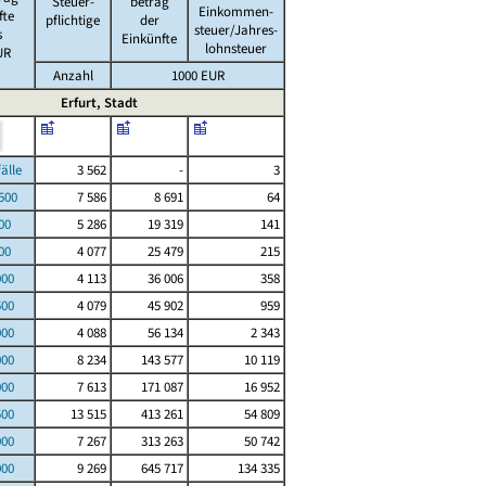
Steuer-
betrag
Einkommen-
fte
pflichtige
der
steuer/Jahres-
s
Einkünfte
lohnsteuer
UR
Anzahl
1000 EUR
Erfurt, Stadt
le
3 562
-
3
00
7 586
8 691
64
00
5 286
19 319
141
00
4 077
25 479
215
000
4 113
36 006
358
500
4 079
45 902
959
000
4 088
56 134
2 343
000
8 234
143 577
10 119
000
7 613
171 087
16 952
500
13 515
413 261
54 809
000
7 267
313 263
50 742
000
9 269
645 717
134 335