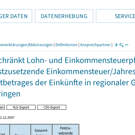
GER DATEN
DATENERHEBUNG
SERVIC
henerklärungen/Abkürzungen
|
Definitionen
|
Ansprechpartner
|
hränkt Lohn- und Einkommensteuerpfl
stzusetzende Einkommensteuer/Jahres
betrages der Einkünfte in regionaler 
ringen
1.12.2007
Festzu-
Gesamt-
setzende
rag