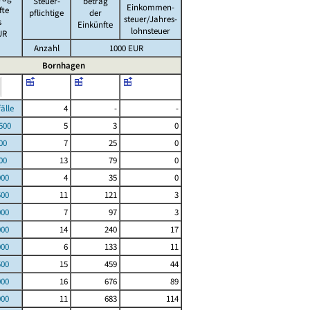
Steuer-
betrag
Einkommen-
fte
pflichtige
der
steuer/Jahres-
s
Einkünfte
lohnsteuer
UR
Anzahl
1000 EUR
Bornhagen
le
4
-
-
00
5
3
0
00
7
25
0
00
13
79
0
000
4
35
0
500
11
121
3
000
7
97
3
000
14
240
17
000
6
133
11
500
15
459
44
000
16
676
89
000
11
683
114