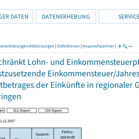
GER DATEN
DATENERHEBUNG
SERVIC
henerklärungen/Abkürzungen
|
Definitionen
|
Ansprechpartner
|
hränkt Lohn- und Einkommensteuerpfl
stzusetzende Einkommensteuer/Jahres
betrages der Einkünfte in regionaler 
ringen
1.12.2007
Festzu-
Gesamt-
setzende
rag