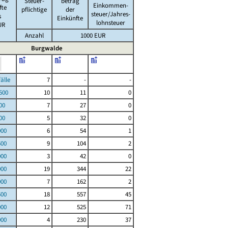
Steuer-
betrag
Einkommen-
fte
pflichtige
der
steuer/Jahres-
s
Einkünfte
lohnsteuer
UR
Anzahl
1000 EUR
Burgwalde
le
7
-
-
00
10
11
0
00
7
27
0
00
5
32
0
000
6
54
1
500
9
104
2
000
3
42
0
000
19
344
22
000
7
162
2
500
18
557
45
000
12
525
71
000
4
230
37