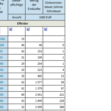
Steuer-
betrag
Einkommen-
fte
pflichtige
der
steuer/Jahres-
s
Einkünfte
lohnsteuer
UR
Anzahl
1000 EUR
Effelder
le
19
-
-
00
46
48
0
00
42
153
1
00
31
199
1
000
29
254
1
500
20
223
4
000
35
485
15
000
62
1 077
58
000
61
1 379
87
500
89
2 651
221
000
43
1 849
228
000
32
2 009
388