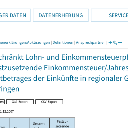
GER DATEN
DATENERHEBUNG
SERVIC
henerklärungen/Abkürzungen
|
Definitionen
|
Ansprechpartner
|
hränkt Lohn- und Einkommensteuerpfl
stzusetzende Einkommensteuer/Jahres
betrages der Einkünfte in regionaler 
ringen
1.12.2007
Festzu-
Gesamt-
setzende
rag