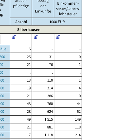
Steuer-
betrag
Einkommen-
fte
pflichtige
der
steuer/Jahres-
s
Einkünfte
lohnsteuer
UR
Anzahl
1000 EUR
Silberhausen
le
15
-
-
00
25
31
0
00
21
76
1
00
.
.
.
000
13
110
1
500
19
214
4
000
21
286
10
000
43
760
44
000
28
624
52
500
49
1 515
149
000
21
881
118
000
17
1 118
214