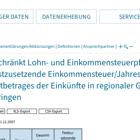
GER DATEN
DATENERHEBUNG
SERVIC
henerklärungen/Abkürzungen
|
Definitionen
|
Ansprechpartner
|
hränkt Lohn- und Einkommensteuerpfl
stzusetzende Einkommensteuer/Jahres
betrages der Einkünfte in regionaler 
ringen
1.12.2007
Festzu-
Gesamt-
setzende
rag