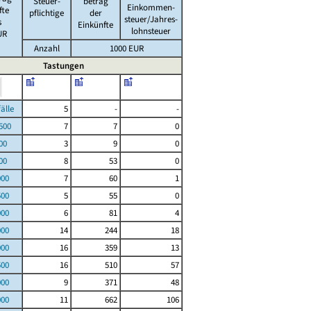
Steuer-
betrag
Einkommen-
fte
pflichtige
der
steuer/Jahres-
s
Einkünfte
lohnsteuer
UR
Anzahl
1000 EUR
Tastungen
le
5
-
-
00
7
7
0
00
3
9
0
00
8
53
0
000
7
60
1
500
5
55
0
000
6
81
4
000
14
244
18
000
16
359
13
500
16
510
57
000
9
371
48
000
11
662
106