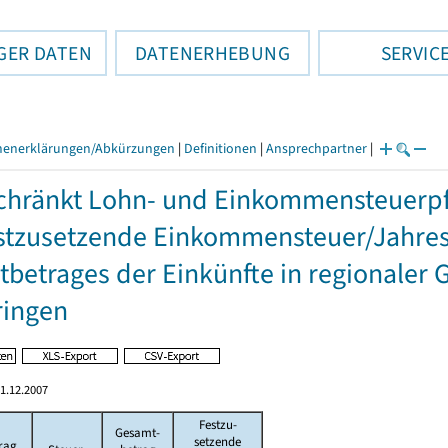
GER DATEN
DATENERHEBUNG
SERVIC
henerklärungen/Abkürzungen
|
Definitionen
|
Ansprechpartner
|
hränkt Lohn- und Einkommensteuerpfl
stzusetzende Einkommensteuer/Jahres
betrages der Einkünfte in regionaler 
ringen
1.12.2007
Festzu-
Gesamt-
setzende
rag