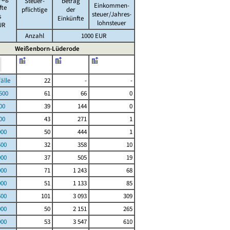
Steuer-
betrag
Einkommen-
fte
pflichtige
der
steuer/Jahres-
s
Einkünfte
lohnsteuer
UR
Anzahl
1000 EUR
Weißenborn-Lüderode
le
22
-
-
00
61
66
0
00
39
144
0
00
43
271
1
000
50
444
1
500
32
358
10
000
37
505
19
000
71
1 243
68
000
51
1 133
85
500
101
3 093
309
000
50
2 151
265
000
53
3 547
610