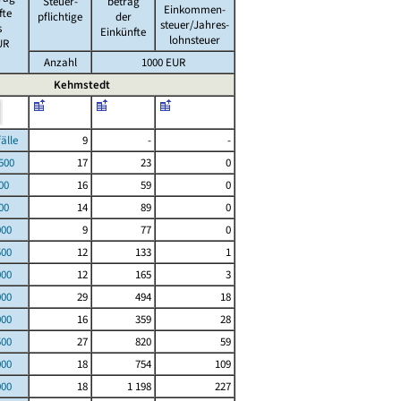
Steuer-
betrag
Einkommen-
fte
pflichtige
der
steuer/Jahres-
s
Einkünfte
lohnsteuer
UR
Anzahl
1000 EUR
Kehmstedt
le
9
-
-
00
17
23
0
00
16
59
0
00
14
89
0
000
9
77
0
500
12
133
1
000
12
165
3
000
29
494
18
000
16
359
28
500
27
820
59
000
18
754
109
000
18
1 198
227