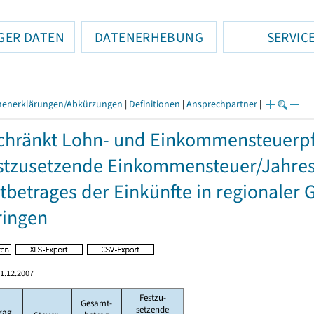
GER DATEN
DATENERHEBUNG
SERVIC
henerklärungen/Abkürzungen
|
Definitionen
|
Ansprechpartner
|
hränkt Lohn- und Einkommensteuerpfl
stzusetzende Einkommensteuer/Jahres
betrages der Einkünfte in regionaler 
ringen
1.12.2007
Festzu-
Gesamt-
setzende
rag