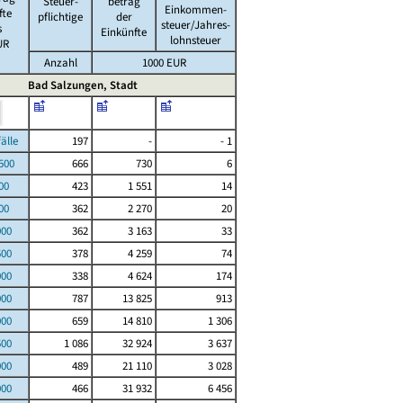
Steuer-
betrag
Einkommen-
fte
pflichtige
der
steuer/Jahres-
s
Einkünfte
lohnsteuer
UR
Anzahl
1000 EUR
Bad Salzungen, Stadt
le
197
-
- 1
00
666
730
6
00
423
1 551
14
00
362
2 270
20
000
362
3 163
33
500
378
4 259
74
000
338
4 624
174
000
787
13 825
913
000
659
14 810
1 306
500
1 086
32 924
3 637
000
489
21 110
3 028
000
466
31 932
6 456