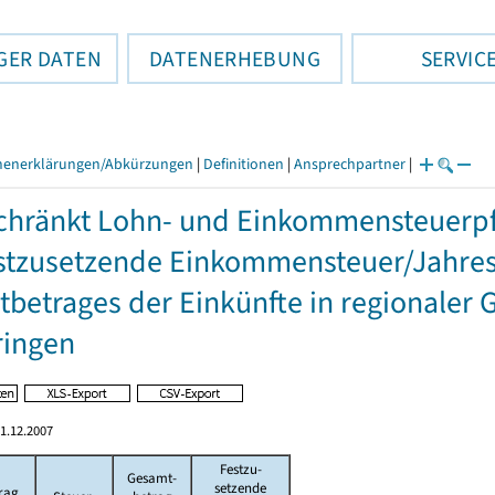
GER DATEN
DATENERHEBUNG
SERVIC
henerklärungen/Abkürzungen
|
Definitionen
|
Ansprechpartner
|
hränkt Lohn- und Einkommensteuerpfl
stzusetzende Einkommensteuer/Jahres
betrages der Einkünfte in regionaler 
ringen
1.12.2007
Festzu-
Gesamt-
setzende
rag