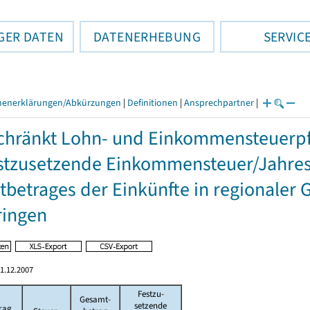
GER DATEN
DATENERHEBUNG
SERVIC
henerklärungen/Abkürzungen
|
Definitionen
|
Ansprechpartner
|
hränkt Lohn- und Einkommensteuerpfl
stzusetzende Einkommensteuer/Jahres
betrages der Einkünfte in regionaler 
ringen
1.12.2007
Festzu-
Gesamt-
setzende
rag