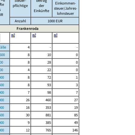
Steuer-
betrag
Einkommen-
fte
pflichtige
der
steuer/Jahres-
s
Einkünfte
lohnsteuer
UR
Anzahl
1000 EUR
Frankenroda
le
4
-
-
00
8
10
0
00
8
28
0
00
4
22
0
000
8
72
1
500
8
93
3
000
7
98
7
000
26
460
27
000
16
353
19
500
30
881
85
000
9
385
49
000
12
765
146