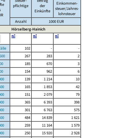
Steuer-
betrag
Einkommen-
fte
pflichtige
der
steuer/Jahres-
s
Einkünfte
lohnsteuer
UR
Anzahl
1000 EUR
Hörselberg-Hainich
le
102
-
-
00
267
283
2
00
185
670
3
00
154
962
6
000
139
1 214
10
500
165
1 853
42
000
151
2 079
79
000
365
6 393
398
000
301
6 763
575
500
484
14 839
1 621
000
259
11 164
1 579
000
250
15 920
2 928