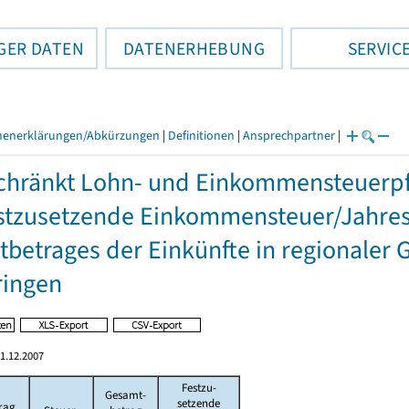
GER DATEN
DATENERHEBUNG
SERVIC
henerklärungen/Abkürzungen
|
Definitionen
|
Ansprechpartner
|
hränkt Lohn- und Einkommensteuerpfl
stzusetzende Einkommensteuer/Jahres
betrages der Einkünfte in regionaler 
ringen
1.12.2007
Festzu-
Gesamt-
setzende
rag