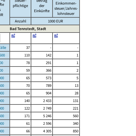
Steuer-
betrag
Einkommen-
fte
pflichtige
der
steuer/Jahres-
s
Einkünfte
lohnsteuer
UR
Anzahl
1000 EUR
Bad Tennstedt, Stadt
le
37
-
-
00
110
142
1
00
78
291
1
00
59
366
2
000
65
573
5
500
70
789
13
000
65
904
28
000
140
2 433
131
000
122
2 749
221
500
171
5 246
560
000
61
2 596
340
000
66
4 305
850