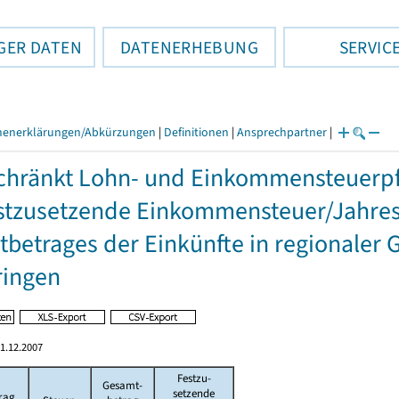
GER DATEN
DATENERHEBUNG
SERVIC
henerklärungen/Abkürzungen
|
Definitionen
|
Ansprechpartner
|
hränkt Lohn- und Einkommensteuerpfl
stzusetzende Einkommensteuer/Jahres
betrages der Einkünfte in regionaler 
ringen
1.12.2007
Festzu-
Gesamt-
setzende
rag