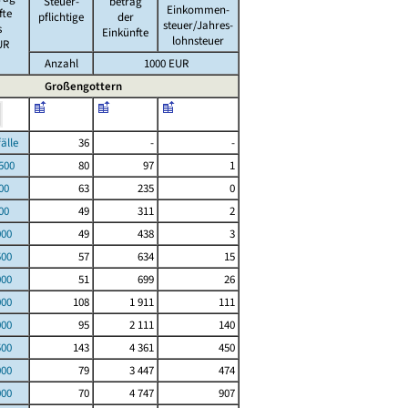
Steuer-
betrag
Einkommen-
fte
pflichtige
der
steuer/Jahres-
s
Einkünfte
lohnsteuer
UR
Anzahl
1000 EUR
Großengottern
le
36
-
-
00
80
97
1
00
63
235
0
00
49
311
2
000
49
438
3
500
57
634
15
000
51
699
26
000
108
1 911
111
000
95
2 111
140
500
143
4 361
450
000
79
3 447
474
000
70
4 747
907