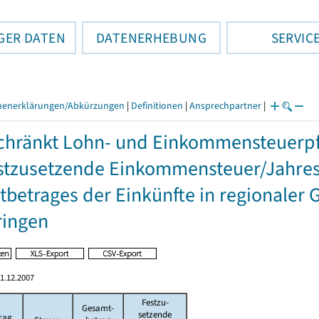
GER DATEN
DATENERHEBUNG
SERVIC
henerklärungen/Abkürzungen
|
Definitionen
|
Ansprechpartner
|
hränkt Lohn- und Einkommensteuerpfl
stzusetzende Einkommensteuer/Jahres
betrages der Einkünfte in regionaler 
ringen
1.12.2007
Festzu-
Gesamt-
setzende
rag