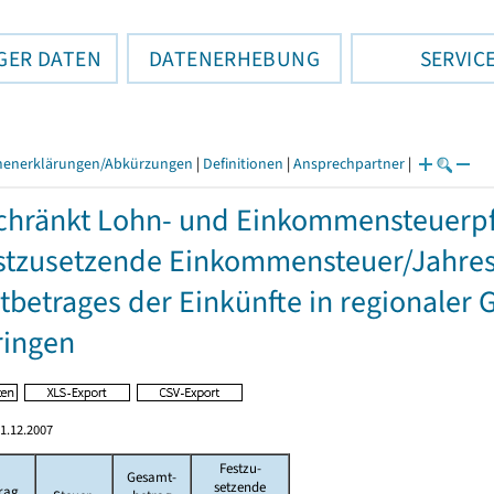
GER DATEN
DATENERHEBUNG
SERVIC
henerklärungen/Abkürzungen
|
Definitionen
|
Ansprechpartner
|
hränkt Lohn- und Einkommensteuerpfl
stzusetzende Einkommensteuer/Jahres
betrages der Einkünfte in regionaler 
ringen
1.12.2007
Festzu-
Gesamt-
setzende
rag