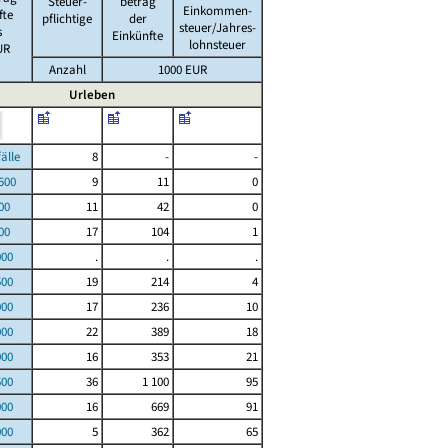
Steuer-
betrag
Einkommen-
fte
pflichtige
der
steuer/Jahres-
s
Einkünfte
lohnsteuer
UR
Anzahl
1000 EUR
Urleben
le
8
-
-
00
9
11
0
00
11
42
0
00
17
104
1
000
.
.
.
500
19
214
4
000
17
236
10
000
22
389
18
000
16
353
21
500
36
1 100
95
000
16
669
91
000
5
362
65