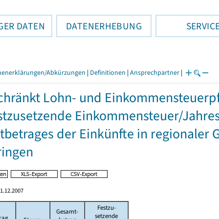
GER DATEN
DATENERHEBUNG
SERVIC
henerklärungen/Abkürzungen
|
Definitionen
|
Ansprechpartner
|
hränkt Lohn- und Einkommensteuerpfl
stzusetzende Einkommensteuer/Jahres
betrages der Einkünfte in regionaler 
ringen
1.12.2007
Festzu-
Gesamt-
setzende
rag