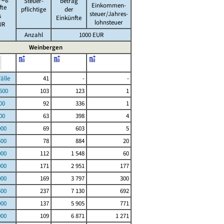
Steuer-
betrag
Einkommen-
fte
pflichtige
der
steuer/Jahres-
s
Einkünfte
lohnsteuer
UR
Anzahl
1000 EUR
Weinbergen
le
41
-
-
00
103
123
1
00
92
336
1
00
63
398
4
000
69
603
5
500
78
884
20
000
112
1 548
60
000
171
2 951
177
000
169
3 797
300
500
237
7 130
692
000
137
5 905
771
000
109
6 871
1 271