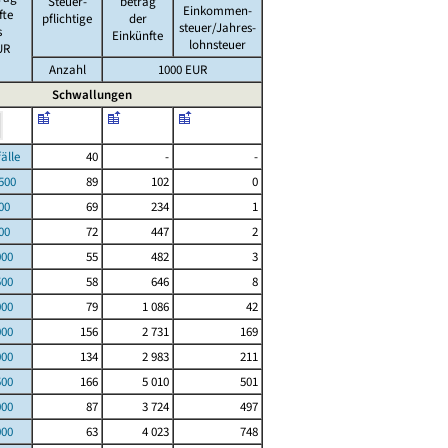
Steuer-
betrag
Einkommen-
fte
pflichtige
der
steuer/Jahres-
s
Einkünfte
lohnsteuer
UR
Anzahl
1000 EUR
Schwallungen
le
40
-
-
00
89
102
0
00
69
234
1
00
72
447
2
000
55
482
3
500
58
646
8
000
79
1 086
42
000
156
2 731
169
000
134
2 983
211
500
166
5 010
501
000
87
3 724
497
000
63
4 023
748