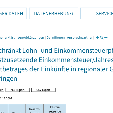
GER DATEN
DATENERHEBUNG
SERVIC
henerklärungen/Abkürzungen
|
Definitionen
|
Ansprechpartner
|
hränkt Lohn- und Einkommensteuerpfl
stzusetzende Einkommensteuer/Jahres
betrages der Einkünfte in regionaler 
ringen
1.12.2007
Festzu-
Gesamt-
setzende
rag