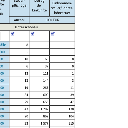
Steuer-
betrag
Einkommen-
fte
pflichtige
der
steuer/Jahres-
s
Einkünfte
lohnsteuer
UR
Anzahl
1000 EUR
Unterschönau
le
8
-
-
00
.
.
.
00
18
63
0
00
6
37
0
000
13
111
1
500
13
144
3
000
19
267
11
000
34
609
39
000
29
655
47
500
43
1 282
130
000
20
862
104
000
23
1 577
315