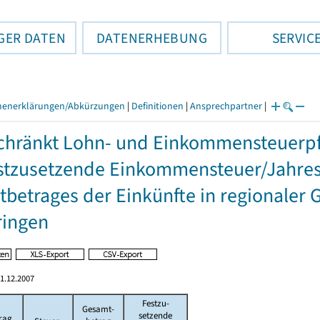
GER DATEN
DATENERHEBUNG
SERVIC
henerklärungen/Abkürzungen
|
Definitionen
|
Ansprechpartner
|
hränkt Lohn- und Einkommensteuerpfl
stzusetzende Einkommensteuer/Jahres
betrages der Einkünfte in regionaler 
ringen
1.12.2007
Festzu-
Gesamt-
setzende
rag