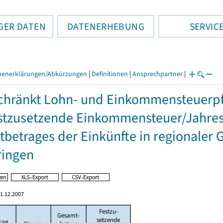
GER DATEN
DATENERHEBUNG
SERVIC
henerklärungen/Abkürzungen
|
Definitionen
|
Ansprechpartner
|
hränkt Lohn- und Einkommensteuerpfl
stzusetzende Einkommensteuer/Jahres
betrages der Einkünfte in regionaler 
ringen
1.12.2007
Festzu-
Gesamt-
setzende
rag