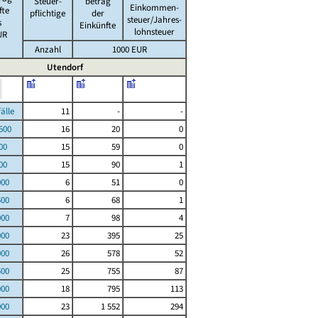
Steuer-
betrag
Einkommen-
fte
pflichtige
der
steuer/Jahres-
s
Einkünfte
lohnsteuer
UR
Anzahl
1000 EUR
Utendorf
le
11
-
-
00
16
20
0
00
15
59
0
00
15
90
1
000
6
51
0
500
6
68
1
000
7
98
4
000
23
395
25
000
26
578
52
500
25
755
87
000
18
795
113
000
23
1 552
294