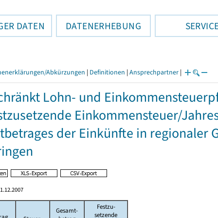
GER DATEN
DATENERHEBUNG
SERVIC
henerklärungen/Abkürzungen
|
Definitionen
|
Ansprechpartner
|
hränkt Lohn- und Einkommensteuerpfl
stzusetzende Einkommensteuer/Jahres
betrages der Einkünfte in regionaler 
ringen
1.12.2007
Festzu-
Gesamt-
setzende
rag