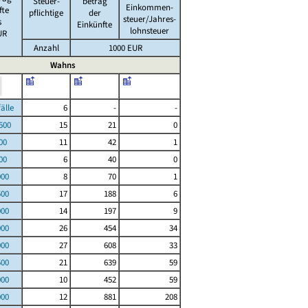
Steuer-
betrag
Einkommen-
fte
pflichtige
der
steuer/Jahres-
s
Einkünfte
lohnsteuer
UR
Anzahl
1000 EUR
Wahns
le
6
-
-
00
15
21
0
00
11
42
1
00
6
40
0
000
8
70
1
500
17
188
6
000
14
197
9
000
26
454
34
000
27
608
33
500
21
639
59
000
10
452
59
000
12
881
208