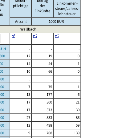
Steuer-
betrag
Einkommen-
fte
pflichtige
der
steuer/Jahres-
s
Einkünfte
lohnsteuer
UR
Anzahl
1000 EUR
Wallbach
le
.
.
.
00
12
19
0
00
14
44
1
00
10
66
0
000
.
.
.
500
7
75
1
000
13
177
6
000
17
300
21
000
17
373
30
500
27
833
86
000
12
498
59
000
9
708
139