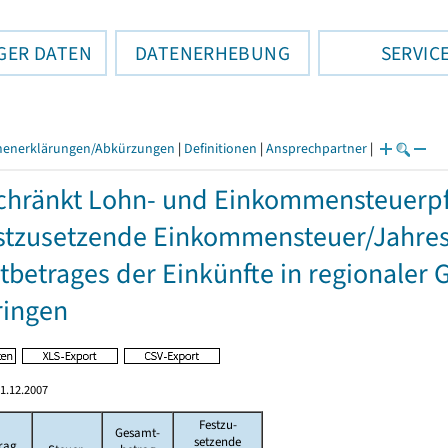
GER DATEN
DATENERHEBUNG
SERVIC
henerklärungen/Abkürzungen
|
Definitionen
|
Ansprechpartner
|
hränkt Lohn- und Einkommensteuerpfl
stzusetzende Einkommensteuer/Jahres
betrages der Einkünfte in regionaler 
ringen
1.12.2007
Festzu-
Gesamt-
setzende
rag