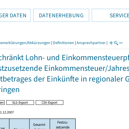
GER DATEN
DATENERHEBUNG
SERVIC
henerklärungen/Abkürzungen
|
Definitionen
|
Ansprechpartner
|
hränkt Lohn- und Einkommensteuerpfl
stzusetzende Einkommensteuer/Jahres
betrages der Einkünfte in regionaler 
ringen
1.12.2007
Festzu-
Gesamt-
setzende
rag