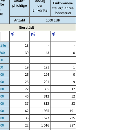
Steuer-
betrag
Einkommen-
fte
pflichtige
der
steuer/Jahres-
s
Einkünfte
lohnsteuer
UR
Anzahl
1000 EUR
Gierstädt
le
13
-
-
00
39
43
0
00
.
.
.
00
19
121
1
000
26
224
0
500
26
291
9
000
22
305
12
000
46
812
52
000
37
812
53
500
62
1 935
191
000
36
1 573
235
000
22
1 516
287