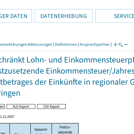
GER DATEN
DATENERHEBUNG
SERVIC
henerklärungen/Abkürzungen
|
Definitionen
|
Ansprechpartner
|
hränkt Lohn- und Einkommensteuerpfl
stzusetzende Einkommensteuer/Jahres
betrages der Einkünfte in regionaler 
ringen
1.12.2007
Festzu-
Gesamt-
setzende
rag