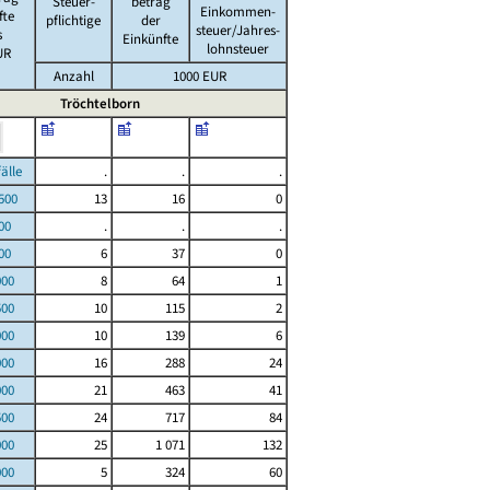
Steuer-
betrag
Einkommen-
fte
pflichtige
der
steuer/Jahres-
s
Einkünfte
lohnsteuer
UR
Anzahl
1000 EUR
Tröchtelborn
le
.
.
.
00
13
16
0
00
.
.
.
00
6
37
0
000
8
64
1
500
10
115
2
000
10
139
6
000
16
288
24
000
21
463
41
500
24
717
84
000
25
1 071
132
000
5
324
60