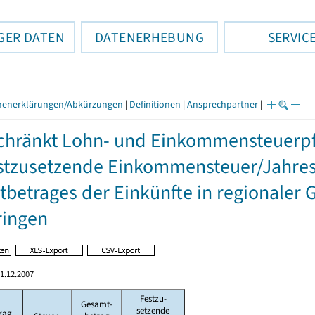
GER DATEN
DATENERHEBUNG
SERVIC
henerklärungen/Abkürzungen
|
Definitionen
|
Ansprechpartner
|
hränkt Lohn- und Einkommensteuerpfl
stzusetzende Einkommensteuer/Jahres
betrages der Einkünfte in regionaler 
ringen
1.12.2007
Festzu-
Gesamt-
setzende
rag