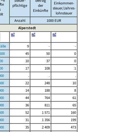
Steuer-
betrag
Einkommen-
fte
pflichtige
der
steuer/Jahres-
s
Einkünfte
lohnsteuer
UR
Anzahl
1000 EUR
Alperstedt
le
9
-
-
00
45
50
0
00
10
37
0
00
17
108
1
000
.
.
.
500
22
248
10
000
14
188
8
000
44
764
61
000
36
811
65
500
52
1 571
160
000
31
1 356
199
000
35
2 409
473