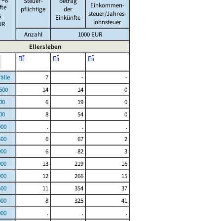
Steuer-
betrag
Einkommen-
fte
pflichtige
der
steuer/Jahres-
s
Einkünfte
lohnsteuer
UR
Anzahl
1000 EUR
Ellersleben
le
7
-
-
00
14
14
0
00
6
19
0
00
8
54
0
000
.
.
.
500
6
67
2
000
6
82
3
000
13
219
16
000
12
266
15
500
11
354
37
000
8
325
41
000
.
.
.