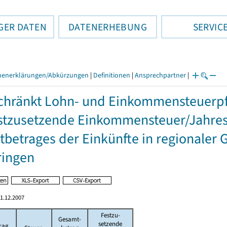
GER DATEN
DATENERHEBUNG
SERVIC
henerklärungen/Abkürzungen
|
Definitionen
|
Ansprechpartner
|
hränkt Lohn- und Einkommensteuerpfl
stzusetzende Einkommensteuer/Jahres
betrages der Einkünfte in regionaler 
ringen
1.12.2007
Festzu-
Gesamt-
setzende
rag