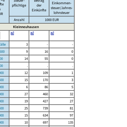
Steuer-
betrag
Einkommen-
fte
pflichtige
der
steuer/Jahres-
s
Einkünfte
lohnsteuer
UR
Anzahl
1000 EUR
Kleinneuhausen
le
3
-
-
00
9
16
0
00
14
55
0
00
.
.
.
000
12
109
1
500
15
170
3
000
6
86
5
000
27
460
32
000
19
427
27
500
25
739
81
000
15
634
97
000
10
697
135