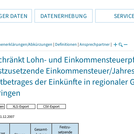
GER DATEN
DATENERHEBUNG
SERVIC
henerklärungen/Abkürzungen
|
Definitionen
|
Ansprechpartner
|
hränkt Lohn- und Einkommensteuerpfl
stzusetzende Einkommensteuer/Jahres
betrages der Einkünfte in regionaler 
ringen
1.12.2007
Festzu-
Gesamt-
setzende
rag