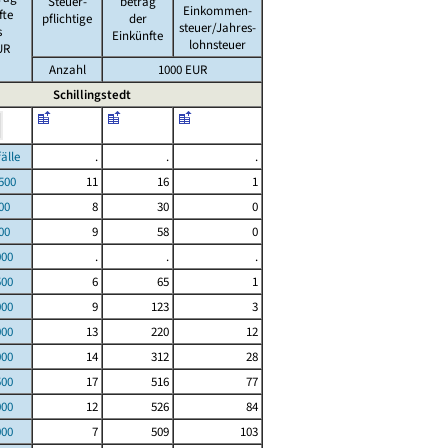
Steuer-
betrag
Einkommen-
fte
pflichtige
der
steuer/Jahres-
s
Einkünfte
lohnsteuer
UR
Anzahl
1000 EUR
Schillingstedt
le
.
.
.
00
11
16
1
00
8
30
0
00
9
58
0
000
.
.
.
500
6
65
1
000
9
123
3
000
13
220
12
000
14
312
28
500
17
516
77
000
12
526
84
000
7
509
103