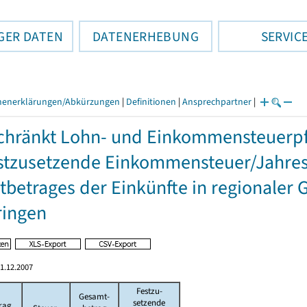
GER DATEN
DATENERHEBUNG
SERVIC
henerklärungen/Abkürzungen
|
Definitionen
|
Ansprechpartner
|
hränkt Lohn- und Einkommensteuerpfl
stzusetzende Einkommensteuer/Jahres
betrages der Einkünfte in regionaler 
ringen
1.12.2007
Festzu-
Gesamt-
setzende
rag