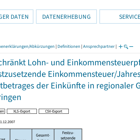
GER DATEN
DATENERHEBUNG
SERVIC
henerklärungen/Abkürzungen
|
Definitionen
|
Ansprechpartner
|
hränkt Lohn- und Einkommensteuerpfl
stzusetzende Einkommensteuer/Jahres
betrages der Einkünfte in regionaler 
ringen
1.12.2007
Festzu-
Gesamt-
setzende
rag