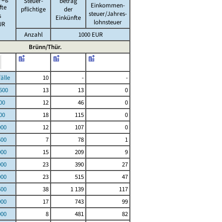
Steuer-
betrag
Einkommen-
fte
pflichtige
der
steuer/Jahres-
s
Einkünfte
lohnsteuer
UR
Anzahl
1000 EUR
Brünn/Thür.
le
10
-
-
00
13
13
0
00
12
46
0
00
18
115
0
000
12
107
0
500
7
78
1
000
15
209
9
000
23
390
27
000
23
515
47
500
38
1 139
117
000
17
743
99
000
8
481
82