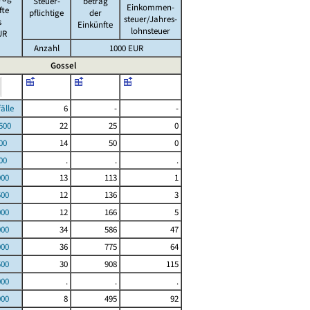
Steuer-
betrag
Einkommen-
fte
pflichtige
der
steuer/Jahres-
s
Einkünfte
lohnsteuer
UR
Anzahl
1000 EUR
Gossel
le
6
-
-
00
22
25
0
00
14
50
0
00
.
.
.
000
13
113
1
500
12
136
3
000
12
166
5
000
34
586
47
000
36
775
64
500
30
908
115
000
.
.
.
000
8
495
92