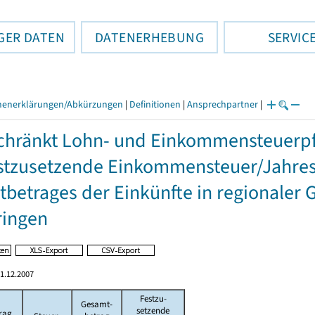
GER DATEN
DATENERHEBUNG
SERVIC
henerklärungen/Abkürzungen
|
Definitionen
|
Ansprechpartner
|
hränkt Lohn- und Einkommensteuerpfl
stzusetzende Einkommensteuer/Jahres
betrages der Einkünfte in regionaler 
ringen
1.12.2007
Festzu-
Gesamt-
setzende
rag