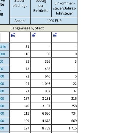
Steuer-
betrag
Einkommen-
fte
pflichtige
der
steuer/Jahres-
s
Einkünfte
lohnsteuer
UR
Anzahl
1000 EUR
Langewiesen, Stadt
le
51
-
-
00
116
130
0
00
85
326
3
00
73
463
1
000
73
640
5
500
94
1 046
22
000
71
987
37
000
187
3 281
215
000
140
3 137
258
500
215
6 630
734
000
109
4 678
669
000
127
8 739
1 715