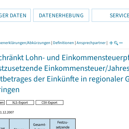
GER DATEN
DATENERHEBUNG
SERVIC
henerklärungen/Abkürzungen
|
Definitionen
|
Ansprechpartner
|
hränkt Lohn- und Einkommensteuerpfl
stzusetzende Einkommensteuer/Jahres
betrages der Einkünfte in regionaler 
ringen
1.12.2007
Festzu-
Gesamt-
setzende
rag