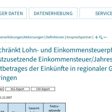
GER DATEN
DATENERHEBUNG
SERVIC
henerklärungen/Abkürzungen
|
Definitionen
|
Ansprechpartner
|
hränkt Lohn- und Einkommensteuerpfl
stzusetzende Einkommensteuer/Jahres
betrages der Einkünfte in regionaler 
ringen
1.12.2007
Festzu-
Gesamt-
setzende
rag