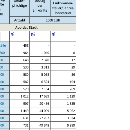
Steuer-
betrag
Einkommen-
fte
pflichtige
der
steuer/Jahres-
s
Einkünfte
lohnsteuer
UR
Anzahl
1000 EUR
Apolda, Stadt
le
456
-
-
00
964
1 040
8
00
648
2 370
12
00
530
3 313
29
000
580
5 058
36
500
582
6 524
104
000
520
7 154
269
000
1 012
17 689
1 129
000
907
20 456
1 835
500
1 449
44 009
5 062
000
631
27 287
3 934
000
731
49 848
9 999