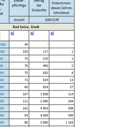
Steuer-
betrag
Einkommen-
fte
pflichtige
der
steuer/Jahres-
s
Einkünfte
lohnsteuer
UR
Anzahl
1000 EUR
Bad Sulza, Stadt
le
49
-
-
00
103
117
1
00
75
270
1
00
78
496
2
000
75
655
4
500
73
819
13
000
60
824
27
000
107
1 858
114
000
111
2 490
204
500
162
4 903
508
000
94
4 069
549
000
86
5 890
1 164