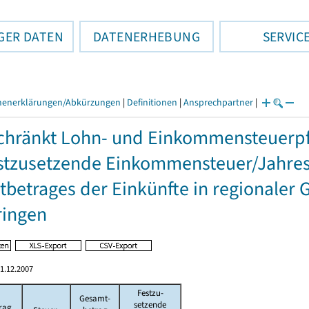
GER DATEN
DATENERHEBUNG
SERVIC
henerklärungen/Abkürzungen
|
Definitionen
|
Ansprechpartner
|
hränkt Lohn- und Einkommensteuerpfl
stzusetzende Einkommensteuer/Jahres
betrages der Einkünfte in regionaler 
ringen
1.12.2007
Festzu-
Gesamt-
setzende
rag