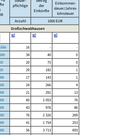
Steuer-
betrag
Einkommen-
fte
pflichtige
der
steuer/Jahres-
s
Einkünfte
lohnsteuer
UR
Anzahl
1000 EUR
Großschwabhausen
le
16
-
-
00
34
40
0
00
20
75
0
00
29
182
1
000
17
143
1
500
24
266
4
000
21
291
13
000
60
1 053
76
000
43
976
86
500
76
2 326
269
000
41
1 754
253
000
56
3 713
693