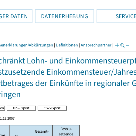
GER DATEN
DATENERHEBUNG
SERVIC
henerklärungen/Abkürzungen
|
Definitionen
|
Ansprechpartner
|
hränkt Lohn- und Einkommensteuerpfl
stzusetzende Einkommensteuer/Jahres
betrages der Einkünfte in regionaler 
ringen
1.12.2007
Festzu-
Gesamt-
setzende
rag