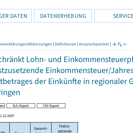
GER DATEN
DATENERHEBUNG
SERVIC
henerklärungen/Abkürzungen
|
Definitionen
|
Ansprechpartner
|
hränkt Lohn- und Einkommensteuerpfl
stzusetzende Einkommensteuer/Jahres
betrages der Einkünfte in regionaler 
ringen
1.12.2007
Festzu-
Gesamt-
setzende
rag