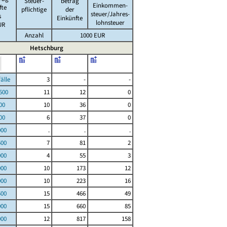
Steuer-
betrag
Einkommen-
fte
pflichtige
der
steuer/Jahres-
s
Einkünfte
lohnsteuer
UR
Anzahl
1000 EUR
Hetschburg
le
3
-
-
00
11
12
0
00
10
36
0
00
6
37
0
000
.
.
.
500
7
81
2
000
4
55
3
000
10
173
12
000
10
223
16
500
15
466
49
000
15
660
85
000
12
817
158