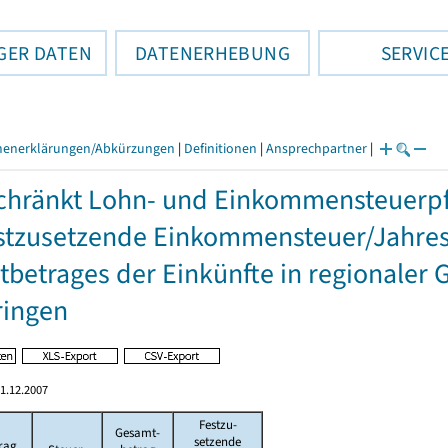
GER DATEN
DATENERHEBUNG
SERVIC
henerklärungen/Abkürzungen
|
Definitionen
|
Ansprechpartner
|
hränkt Lohn- und Einkommensteuerpfl
stzusetzende Einkommensteuer/Jahres
betrages der Einkünfte in regionaler 
ringen
1.12.2007
Festzu-
Gesamt-
setzende
rag