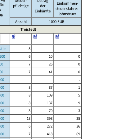
Steuer-
betrag
Einkommen-
fte
pflichtige
der
steuer/Jahres-
s
Einkünfte
lohnsteuer
UR
Anzahl
1000 EUR
Troistedt
le
8
-
-
00
6
10
0
00
7
26
0
00
7
41
0
000
.
.
.
500
8
87
1
000
8
109
5
000
8
137
9
000
3
70
3
500
13
398
35
000
6
272
36
000
7
418
69