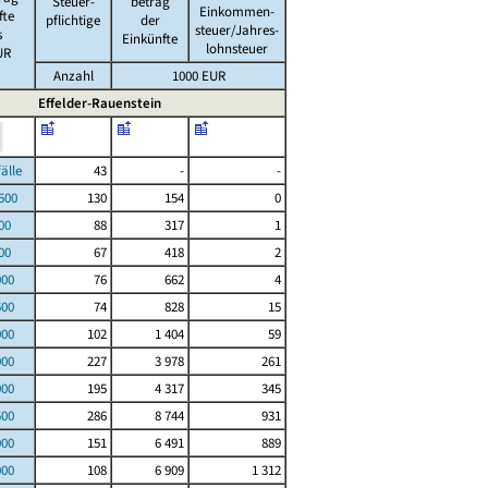
Steuer-
betrag
Einkommen-
fte
pflichtige
der
steuer/Jahres-
s
Einkünfte
lohnsteuer
UR
Anzahl
1000 EUR
Effelder-Rauenstein
le
43
-
-
00
130
154
0
00
88
317
1
00
67
418
2
000
76
662
4
500
74
828
15
000
102
1 404
59
000
227
3 978
261
000
195
4 317
345
500
286
8 744
931
000
151
6 491
889
000
108
6 909
1 312