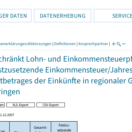
GER DATEN
DATENERHEBUNG
SERVIC
henerklärungen/Abkürzungen
|
Definitionen
|
Ansprechpartner
|
hränkt Lohn- und Einkommensteuerpfl
stzusetzende Einkommensteuer/Jahres
betrages der Einkünfte in regionaler 
ringen
1.12.2007
Festzu-
Gesamt-
setzende
rag