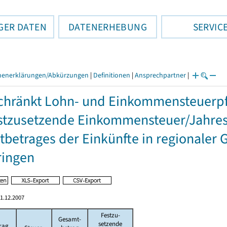
GER DATEN
DATENERHEBUNG
SERVIC
henerklärungen/Abkürzungen
|
Definitionen
|
Ansprechpartner
|
hränkt Lohn- und Einkommensteuerpfl
stzusetzende Einkommensteuer/Jahres
betrages der Einkünfte in regionaler 
ringen
1.12.2007
Festzu-
Gesamt-
setzende
rag