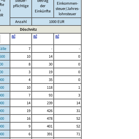
Steuer-
betrag
Einkommen-
fte
pflichtige
der
steuer/Jahres-
s
Einkünfte
lohnsteuer
UR
Anzahl
1000 EUR
Döschnitz
le
7
-
-
00
10
14
0
00
8
30
0
00
3
19
0
000
4
35
0
500
10
118
1
000
7
93
3
000
14
239
14
000
19
426
31
500
16
478
52
000
9
401
52
000
6
391
71