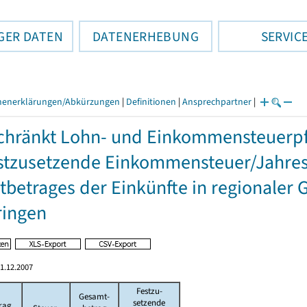
GER DATEN
DATENERHEBUNG
SERVIC
henerklärungen/Abkürzungen
|
Definitionen
|
Ansprechpartner
|
hränkt Lohn- und Einkommensteuerpfl
stzusetzende Einkommensteuer/Jahres
betrages der Einkünfte in regionaler 
ringen
1.12.2007
Festzu-
Gesamt-
setzende
rag