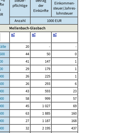
Steuer-
betrag
Einkommen-
fte
pflichtige
der
steuer/Jahres-
s
Einkünfte
lohnsteuer
UR
Anzahl
1000 EUR
Mellenbach-Glasbach
le
20
-
-
00
44
50
0
00
41
147
1
00
29
179
1
000
26
225
1
500
26
293
6
000
43
593
23
000
58
999
57
000
45
1 027
69
500
63
1 885
160
000
27
1 187
168
000
32
2 195
437