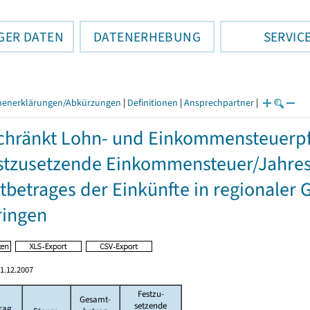
GER DATEN
DATENERHEBUNG
SERVIC
henerklärungen/Abkürzungen
|
Definitionen
|
Ansprechpartner
|
hränkt Lohn- und Einkommensteuerpfl
stzusetzende Einkommensteuer/Jahres
betrages der Einkünfte in regionaler 
ringen
1.12.2007
Festzu-
Gesamt-
setzende
rag