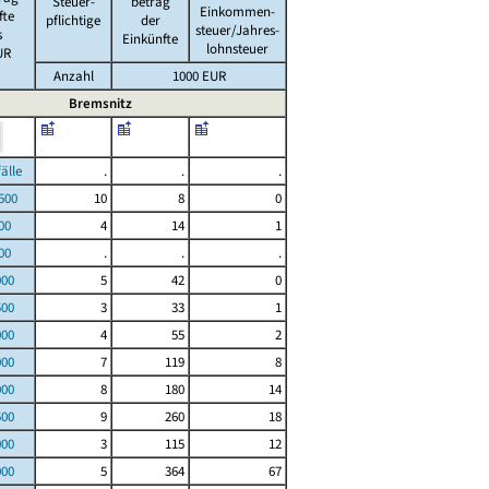
Steuer-
betrag
Einkommen-
fte
pflichtige
der
steuer/Jahres-
s
Einkünfte
lohnsteuer
UR
Anzahl
1000 EUR
Bremsnitz
le
.
.
.
00
10
8
0
00
4
14
1
00
.
.
.
000
5
42
0
500
3
33
1
000
4
55
2
000
7
119
8
000
8
180
14
500
9
260
18
000
3
115
12
000
5
364
67