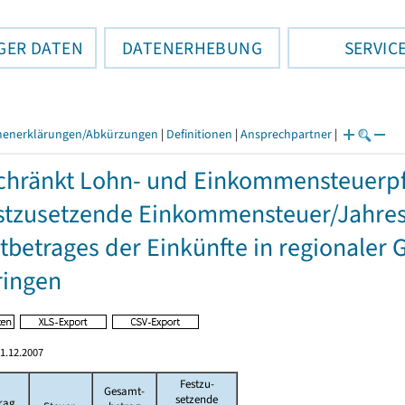
GER DATEN
DATENERHEBUNG
SERVIC
henerklärungen/Abkürzungen
|
Definitionen
|
Ansprechpartner
|
hränkt Lohn- und Einkommensteuerpfl
stzusetzende Einkommensteuer/Jahres
betrages der Einkünfte in regionaler 
ringen
1.12.2007
Festzu-
Gesamt-
setzende
rag