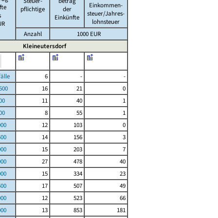
Steuer-
betrag
Einkommen-
fte
pflichtige
der
steuer/Jahres-
s
Einkünfte
lohnsteuer
UR
Anzahl
1000 EUR
Kleineutersdorf
le
6
-
-
00
16
21
0
00
11
40
1
00
8
55
1
000
12
103
0
500
14
156
3
000
15
203
7
000
27
478
40
000
15
334
23
500
17
507
49
000
12
523
66
000
13
853
181