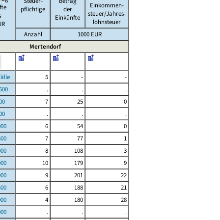
Steuer-
betrag
Einkommen-
fte
pflichtige
der
steuer/Jahres-
s
Einkünfte
lohnsteuer
UR
Anzahl
1000 EUR
Mertendorf
le
5
-
-
00
.
.
.
00
7
25
0
00
.
.
.
000
6
54
0
500
7
77
1
000
8
108
3
000
10
179
9
000
9
201
22
500
6
188
21
000
4
180
28
000
.
.
.