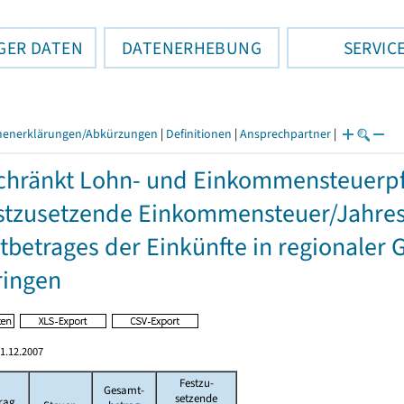
GER DATEN
DATENERHEBUNG
SERVIC
henerklärungen/Abkürzungen
|
Definitionen
|
Ansprechpartner
|
hränkt Lohn- und Einkommensteuerpfl
stzusetzende Einkommensteuer/Jahres
betrages der Einkünfte in regionaler 
ringen
1.12.2007
Festzu-
Gesamt-
setzende
rag