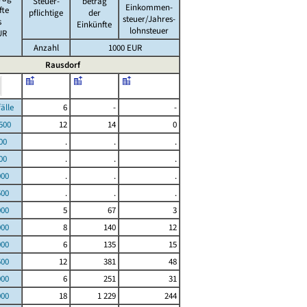
Steuer-
betrag
Einkommen-
fte
pflichtige
der
steuer/Jahres-
s
Einkünfte
lohnsteuer
UR
Anzahl
1000 EUR
Rausdorf
le
6
-
-
00
12
14
0
00
.
.
.
00
.
.
.
000
.
.
.
500
.
.
.
000
5
67
3
000
8
140
12
000
6
135
15
500
12
381
48
000
6
251
31
000
18
1 229
244