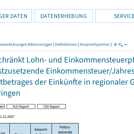
GER DATEN
DATENERHEBUNG
SERVIC
henerklärungen/Abkürzungen
|
Definitionen
|
Ansprechpartner
|
hränkt Lohn- und Einkommensteuerpfl
stzusetzende Einkommensteuer/Jahres
betrages der Einkünfte in regionaler 
ringen
1.12.2007
Festzu-
Gesamt-
setzende
rag