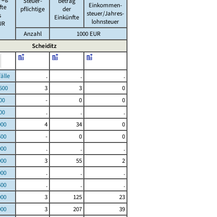
Steuer-
betrag
Einkommen-
fte
pflichtige
der
steuer/Jahres-
s
Einkünfte
lohnsteuer
UR
Anzahl
1000 EUR
Scheiditz
le
.
.
.
00
3
3
0
00
-
0
0
00
.
.
.
000
4
34
0
500
-
0
0
000
.
.
.
000
3
55
2
000
.
.
.
500
.
.
.
000
3
125
23
000
3
207
39