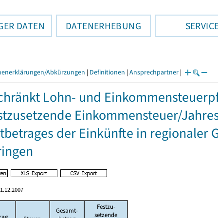
GER DATEN
DATENERHEBUNG
SERVIC
henerklärungen/Abkürzungen
|
Definitionen
|
Ansprechpartner
|
hränkt Lohn- und Einkommensteuerpfl
stzusetzende Einkommensteuer/Jahres
betrages der Einkünfte in regionaler 
ringen
1.12.2007
Festzu-
Gesamt-
setzende
rag