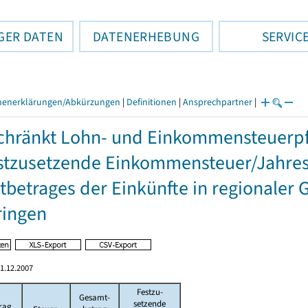
GER DATEN
DATENERHEBUNG
SERVIC
henerklärungen/Abkürzungen
|
Definitionen
|
Ansprechpartner
|
hränkt Lohn- und Einkommensteuerpfl
stzusetzende Einkommensteuer/Jahres
betrages der Einkünfte in regionaler 
ringen
1.12.2007
Festzu-
Gesamt-
setzende
rag