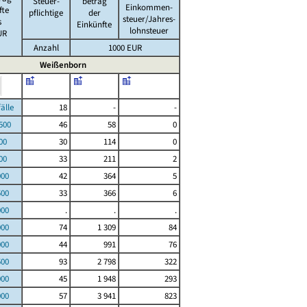
Steuer-
betrag
Einkommen-
fte
pflichtige
der
steuer/Jahres-
s
Einkünfte
lohnsteuer
UR
Anzahl
1000 EUR
Weißenborn
le
18
-
-
00
46
58
0
00
30
114
0
00
33
211
2
000
42
364
5
500
33
366
6
000
.
.
.
000
74
1 309
84
000
44
991
76
500
93
2 798
322
000
45
1 948
293
000
57
3 941
823