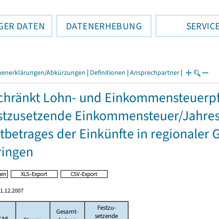
GER DATEN
DATENERHEBUNG
SERVIC
henerklärungen/Abkürzungen
|
Definitionen
|
Ansprechpartner
|
hränkt Lohn- und Einkommensteuerpfl
stzusetzende Einkommensteuer/Jahres
betrages der Einkünfte in regionaler 
ringen
1.12.2007
Festzu-
Gesamt-
setzende
rag