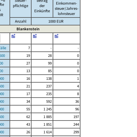
Steuer-
betrag
Einkommen-
fte
pflichtige
der
steuer/Jahres-
s
Einkünfte
lohnsteuer
UR
Anzahl
1000 EUR
Blankenstein
le
7
-
-
00
19
28
0
00
27
99
0
00
13
85
0
000
16
138
1
500
21
237
4
000
17
235
8
000
34
592
36
000
55
1 245
96
500
62
1 885
197
000
43
1 851
244
000
26
1 614
299