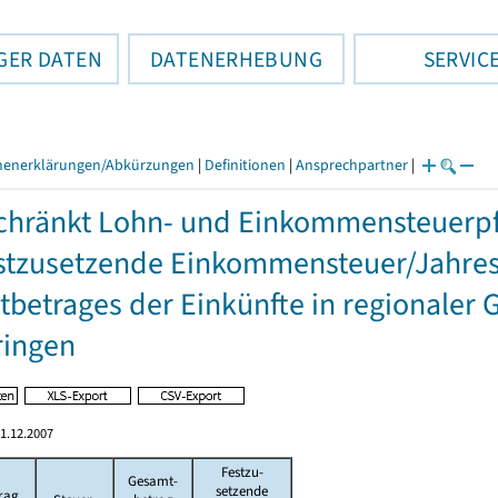
GER DATEN
DATENERHEBUNG
SERVIC
henerklärungen/Abkürzungen
|
Definitionen
|
Ansprechpartner
|
hränkt Lohn- und Einkommensteuerpfl
stzusetzende Einkommensteuer/Jahres
betrages der Einkünfte in regionaler 
ringen
1.12.2007
Festzu-
Gesamt-
setzende
rag