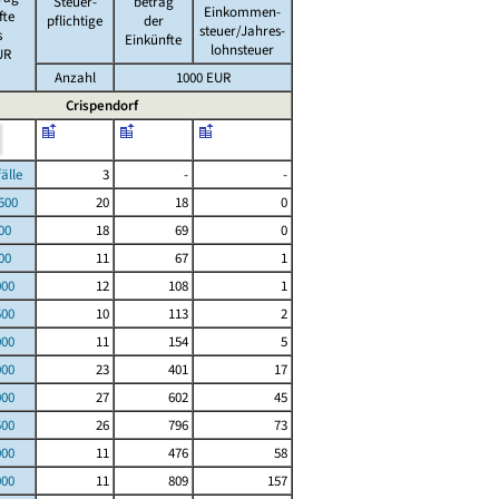
Steuer-
betrag
Einkommen-
fte
pflichtige
der
steuer/Jahres-
s
Einkünfte
lohnsteuer
UR
Anzahl
1000 EUR
Crispendorf
le
3
-
-
00
20
18
0
00
18
69
0
00
11
67
1
000
12
108
1
500
10
113
2
000
11
154
5
000
23
401
17
000
27
602
45
500
26
796
73
000
11
476
58
000
11
809
157