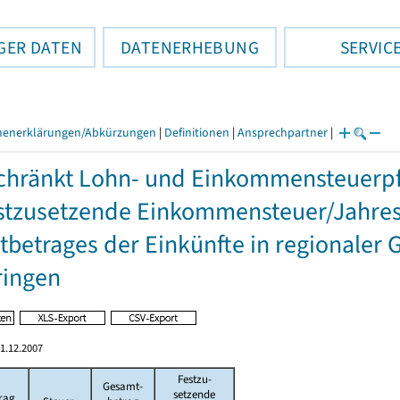
GER DATEN
DATENERHEBUNG
SERVIC
henerklärungen/Abkürzungen
|
Definitionen
|
Ansprechpartner
|
hränkt Lohn- und Einkommensteuerpfl
stzusetzende Einkommensteuer/Jahres
betrages der Einkünfte in regionaler 
ringen
1.12.2007
Festzu-
Gesamt-
setzende
rag