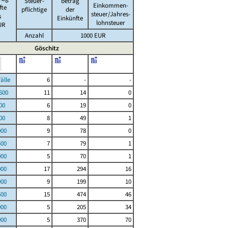
Steuer-
betrag
Einkommen-
fte
pflichtige
der
steuer/Jahres-
s
Einkünfte
lohnsteuer
UR
Anzahl
1000 EUR
Göschitz
le
6
-
-
00
11
14
0
00
6
19
0
00
8
49
1
000
9
78
0
500
7
79
1
000
5
70
1
000
17
294
16
000
9
199
10
500
15
474
46
000
5
205
34
000
5
370
70