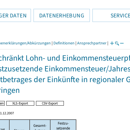
GER DATEN
DATENERHEBUNG
SERVIC
henerklärungen/Abkürzungen
|
Definitionen
|
Ansprechpartner
|
hränkt Lohn- und Einkommensteuerpfl
stzusetzende Einkommensteuer/Jahres
betrages der Einkünfte in regionaler 
ringen
1.12.2007
Festzu-
Gesamt-
setzende
rag