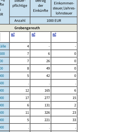
Steuer-
betrag
Einkommen-
fte
pflichtige
der
steuer/Jahres-
s
Einkünfte
lohnsteuer
UR
Anzahl
1000 EUR
Grobengereuth
le
4
-
-
00
7
6
0
00
7
26
0
00
8
49
0
000
5
42
0
500
.
.
.
000
12
165
6
000
17
277
15
000
6
131
2
500
11
326
23
000
5
221
33
000
.
.
.