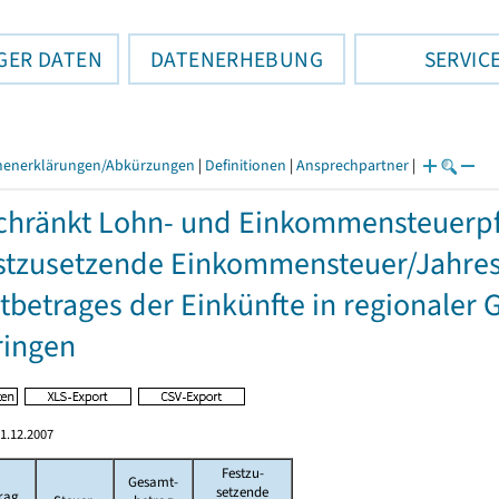
GER DATEN
DATENERHEBUNG
SERVIC
henerklärungen/Abkürzungen
|
Definitionen
|
Ansprechpartner
|
hränkt Lohn- und Einkommensteuerpfl
stzusetzende Einkommensteuer/Jahres
betrages der Einkünfte in regionaler 
ringen
1.12.2007
Festzu-
Gesamt-
setzende
rag