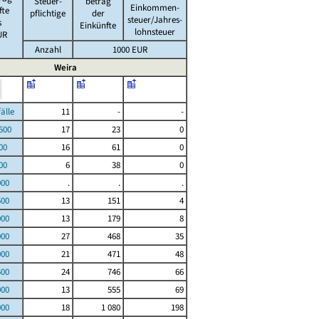
Steuer-
betrag
Einkommen-
fte
pflichtige
der
steuer/Jahres-
s
Einkünfte
lohnsteuer
UR
Anzahl
1000 EUR
Weira
le
11
-
-
00
17
23
0
00
16
61
0
00
6
38
0
000
.
.
.
500
13
151
4
000
13
179
8
000
27
468
35
000
21
471
48
500
24
746
66
000
13
555
69
000
18
1 080
198