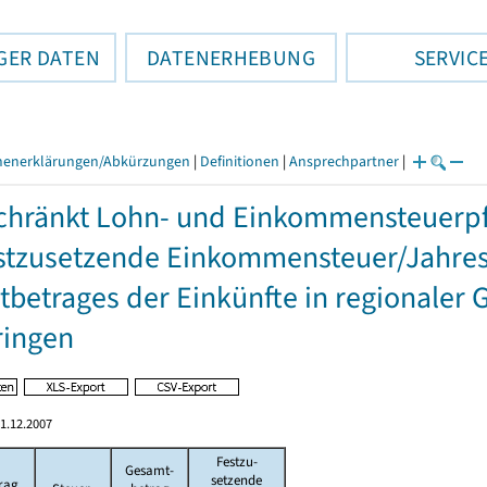
GER DATEN
DATENERHEBUNG
SERVIC
henerklärungen/Abkürzungen
|
Definitionen
|
Ansprechpartner
|
hränkt Lohn- und Einkommensteuerpfl
stzusetzende Einkommensteuer/Jahres
betrages der Einkünfte in regionaler 
ringen
1.12.2007
Festzu-
Gesamt-
setzende
rag