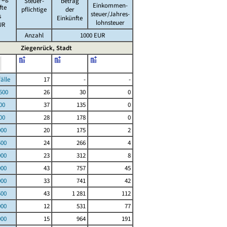
Steuer-
betrag
Einkommen-
fte
pflichtige
der
steuer/Jahres-
s
Einkünfte
lohnsteuer
UR
Anzahl
1000 EUR
Ziegenrück, Stadt
le
17
-
-
00
26
30
0
00
37
135
0
00
28
178
0
000
20
175
2
500
24
266
4
000
23
312
8
000
43
757
45
000
33
741
42
500
43
1 281
112
000
12
531
77
000
15
964
191